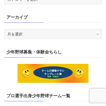
テ
ゴ
リ
アーカイブ
ー
ア
ー
カ
イ
少年野球募集・体験会ちらし
ブ
プロ選手出身少年野球チーム一覧