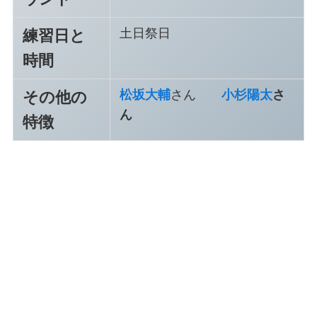
土日祭日
練習日と
時間
松坂大輔
さん
小杉陽太
さ
その他の
ん
特徴