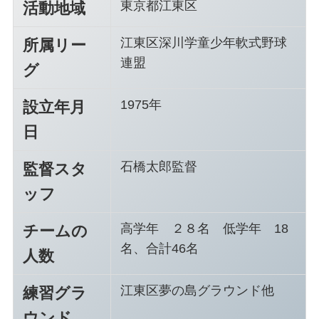
東京都江東区
活動地域
江東区深川学童少年軟式野球
所属リー
連盟
グ
1975年
設立年月
日
石橋太郎監督
監督スタ
ッフ
高学年 ２８名 低学年 18
チームの
名、合計46名
人数
江東区夢の島グラウンド他
練習グラ
ウンド