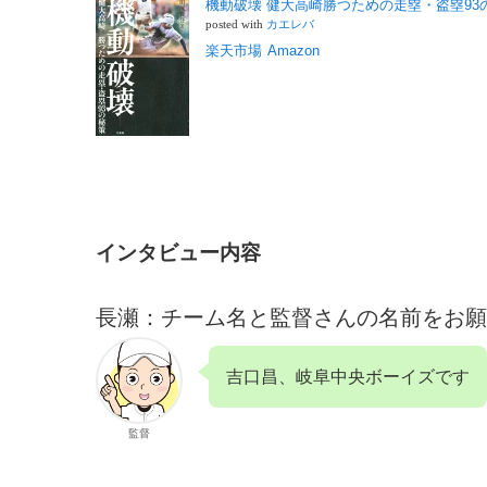
機動破壊 健大高崎勝つための走塁・盗塁93の秘
posted with
カエレバ
楽天市場
Amazon
インタビュー内容
長瀬：チーム名と監督さんの名前をお願
吉口昌、岐阜中央ボーイズです
監督