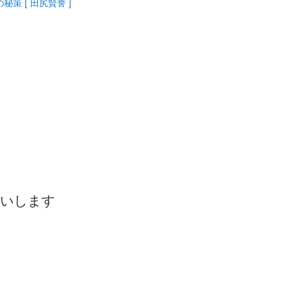
策 [ 田尻賢誉 ]
いします