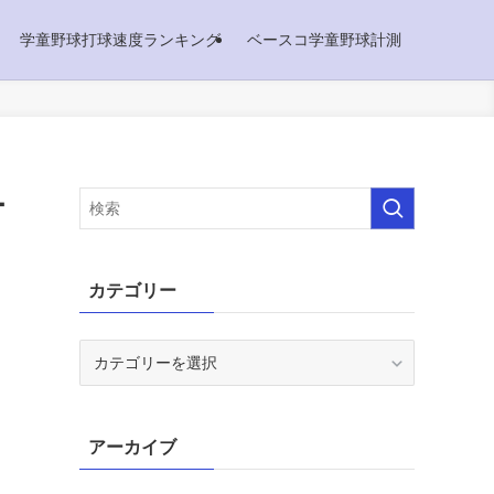
学童野球打球速度ランキング
ベースコ学童野球計測
ー
カテゴリー
カ
テ
ゴ
リ
アーカイブ
ー