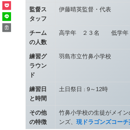
監督ス
伊藤晴英監督・代表
タッフ
チーム
高学年 ２３名 低学年
の人数
練習グ
羽島市立竹鼻小学校
ラウン
ド
練習日
土日祭日
9～12時
：
と時間
その他
竹鼻小学校の生徒がメイン
の特徴
ンズ、
現ドラゴンズコーチ