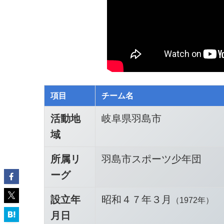
項目
チーム名
活動地
岐阜県羽島市
域
所属リ
羽島市スポーツ少年団
ーグ
設立年
昭和４７年３月
（1972年）
月日