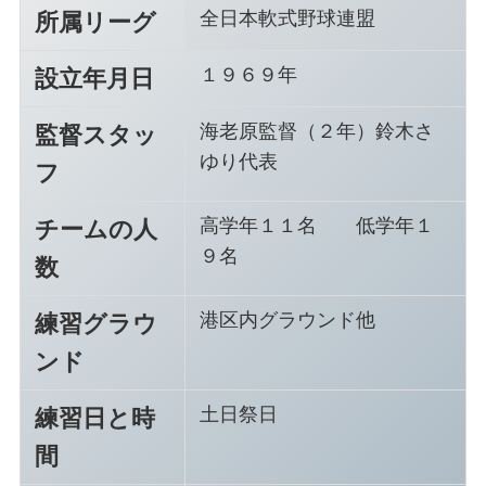
全日本軟式野球連盟
所属リーグ
１９６９年
設立年月日
海老原監督（２年）鈴木さ
監督スタッ
ゆり代表
フ
高学年１１名 低学年１
チームの人
９名
数
港区内グラウンド他
練習グラウ
ンド
土日祭日
練習日と時
間